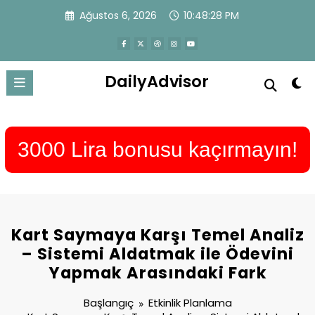
İçeriğe
Ağustos 6, 2026
10:48:29 PM
atla
DailyAdvisor
3000 Lira bonusu kaçırmayın!
Kart Saymaya Karşı Temel Analiz
– Sistemi Aldatmak ile Ödevini
Yapmak Arasındaki Fark
Başlangıç
Etkinlik Planlama