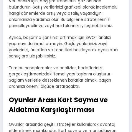
Veri analizi için, değişim trendlerini göz önünde
bulundurun. Satış verilerinizi grafiksel olarak incelemek,
hangi dönemlerde artış veya azalış yaşandığını
anlamanıza yardımcı olur. Bu bilgilerle stratejilerinizi
güncelleyebilir ve zayıf noktalarınızı iyileştirebilirsiniz.
Ayrıca, başarma şansınızı artırmak için SWOT analizi
yapmayı da ihmal etmeyin. Güçlü yönlerinizi, zayıf
yönlerinizi, fırsatları ve tehditleri belirleyerek aydınlatıcı
sonuçlara ulaşabilirsiniz.
Tüm bu hesaplamalar ve analizler, hedeflerinizi
gerçekleştirmenizdeki temel yapı taşlarını oluşturur.
Sağlam verilerle desteklenen kararlar almak, başarı
oranınızı önemli ölçüde arttıracaktır.
Oyunlar Arası Kart Sayma ve
Aldatma Karşılaştırması
Oyunlar arasında çeşitli stratejiler kullanılarak avantaj
elde etmek mümkündür. Kart sayma ve manipülasyon