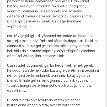
performanslarını incelemeniz önemlidir. Uzun vadeli
kazanç sağlayan firmaların rekabet avantajlarını,
yönetim kalitelerini ve sektördeki pozisyonlarını
değerlendirmeniz gereklidir. Ayrıca, bu bilgileri zaman
içinde güncelleyerek sürekli bir değerlendirme
yapmalısınız.
Portföy çeşitliliği, risk yönetimi açısından da hayati bir
strateji. Hisselerinizi farklı sektörlerde dağıtarak, belirli bir
alandaki olumsuz gelişmelerden etkilenmeyi en aza
indirebilirsiniz. Yatırım yapmayı düşündüğünüz alanların
döngüsel ve koşulları incelenmelidir.
Uzun vadeli düşünmek için bir hedef belirlemek gerekli.
Ne kadar sürede ne kadar kazanç elde etmek istediğinizi
net bir şekilde tanımlamak, sürecinizi kolaylaştırır ve
izlenebilir hale getirir. Amaçlarınıza yönelik kaydınızı
tutarak hangi stratejilerin daha etkili olduğunu analiz
edebilirsiniz.
Düzenli olarak piyasayı takip etmek ve haber
bültenlerine abone olmak, yatırım kararlarınızı