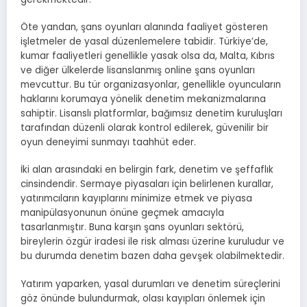
Öte yandan, şans oyunları alanında faaliyet gösteren
işletmeler de yasal düzenlemelere tabidir. Türkiye’de,
kumar faaliyetleri genellikle yasak olsa da, Malta, Kıbrıs
ve diğer ülkelerde lisanslanmış online şans oyunları
mevcuttur. Bu tür organizasyonlar, genellikle oyuncuların
haklarını korumaya yönelik denetim mekanizmalarına
sahiptir. Lisanslı platformlar, bağımsız denetim kuruluşları
tarafından düzenli olarak kontrol edilerek, güvenilir bir
oyun deneyimi sunmayı taahhüt eder.
İki alan arasındaki en belirgin fark, denetim ve şeffaflık
cinsindendir. Sermaye piyasaları için belirlenen kurallar,
yatırımcıların kayıplarını minimize etmek ve piyasa
manipülasyonunun önüne geçmek amacıyla
tasarlanmıştır. Buna karşın şans oyunları sektörü,
bireylerin özgür iradesi ile risk alması üzerine kuruludur ve
bu durumda denetim bazen daha gevşek olabilmektedir.
Yatırım yaparken, yasal durumları ve denetim süreçlerini
göz önünde bulundurmak, olası kayıpları önlemek için