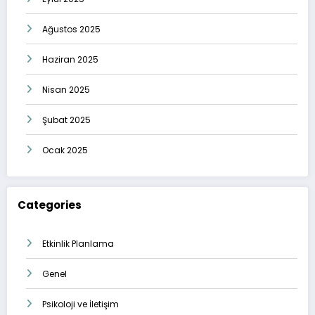
Ağustos 2025
Haziran 2025
Nisan 2025
Şubat 2025
Ocak 2025
Categories
Etkinlik Planlama
Genel
Psikoloji ve İletişim