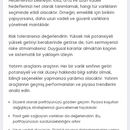
Hedeflerinizi belirleyin. Kısa, orta ve uzun vadeli
hedeflerinizi net olarak tanımlamak, hangi tür varlıkların
seçiminde etkili olacaktır. Örneğin; emeklilik için birikim
yapıyorsanız, daha uzun vadeli ve güvenli varlıklara
yönelmek mantıklıdır.
Risk toleransınızı değerlendirin. Yüksek risk potansiyeli
yüksek getiriyi beraberinde getirse de, tüm sermayenizi
riske atmamalısınız. Duygusal kararlar almaktan kaçının
ve sistematik bir yaklaşım izleyin.
Yatırım araçlarını araştırın. Her bir varlık sınıfının getiri
potansiyeli ve risk düzeyi hakkında bilgi sahibi olmak,
bilinçli seçenekler yapmanıza yardımcı olacaktır. Yatırım
araçlarının geçmiş performansları ve piyasa trendlerini
analiz edin.
Düzenli olarak portföyünüzü gözden geçirin. Piyasa koşulları
değiştikçe, stratejilerinizi güncellemek faydalıdır.
Pasif gelir sağlayan varlıkları da değerlendirin. Bu,
portföyünüzün sürdürülebilirliğini artırır.
Uzun vadeli düşünün. Günlük piyasa dalgalanmaları yerine,