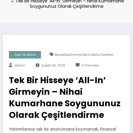
Tek Bir Hisseye ‘All-In’ Girmeyin – Nihai Kumarhane
Soygununuz Olarak Çeşitlendirme
Spor Ve Bahis
Basketbol,forma,takım,bahis,taraftar
Admin
Şubat 24, 2025
0 Yorumlar
Tek Bir Hisseye ‘All-In’
Girmeyin – Nihai
Kumarhane Soygununuz
Olarak Çeşitlendirme
Yatırımlarınızı tek bir enstrümana koymamak, finansal