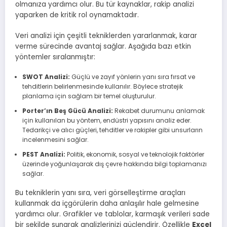
olmanıza yardımcı olur. Bu tür kaynaklar, rakip analizi
yaparken de kritik rol oynamaktadır.
Veri analizi için çeşitli tekniklerden yararlanmak, karar
verme sürecinde avantaj sağlar. Aşağıda bazı etkin
yöntemler sıralanmıştır:
SWOT Analizi:
Güçlü ve zayıf yönlerin yanı sıra fırsat ve
tehditlerin belirlenmesinde kullanılır. Böylece stratejik
planlama için sağlam bir temel oluşturulur.
Porter’ın Beş Gücü Analizi:
Rekabet durumunu anlamak
için kullanılan bu yöntem, endüstri yapısını analiz eder.
Tedarikçi ve alıcı güçleri, tehditler ve rakipler gibi unsurların
incelenmesini sağlar.
PEST Analizi:
Politik, ekonomik, sosyal ve teknolojik faktörler
üzerinde yoğunlaşarak dış çevre hakkında bilgi toplamanızı
sağlar.
Bu tekniklerin yanı sıra, veri görselleştirme araçları
kullanmak da içgörülerin daha anlaşılır hale gelmesine
yardımcı olur. Grafikler ve tablolar, karmaşık verileri sade
bir şekilde sunarak analizlerinizi güçlendirir. Özellikle
Excel