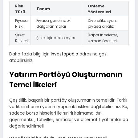
Risk
Önleme
Tanım
Türü
Yöntemleri
Piyasa
Piyasa genelindeki
Diversifikasyon,
Riski
dalgalanmalar
piyasa analizi
Şirket
Rapor inceleme,
Şirket içindeki olaylar
Riskleri
uzman önerileri
Daha fazla bilgi için
Investopedia
adresine göz
atabilirsiniz.
Yatırım Portföyü Oluşturmanın
Temel İlkeleri
Çeşitlilik, başarılı bir portföy oluşturmanın temelidir. Farklı
varlık sınıflarına yatırım yaparak riskleri dağıtabilirsiniz. Bu,
sadece borsa hisseleri ile sınırlı kalmamalıdır;
gayrimenkul, tahviller, emtialar ve alternatif yatırımlar da
değerlendirilmeli.