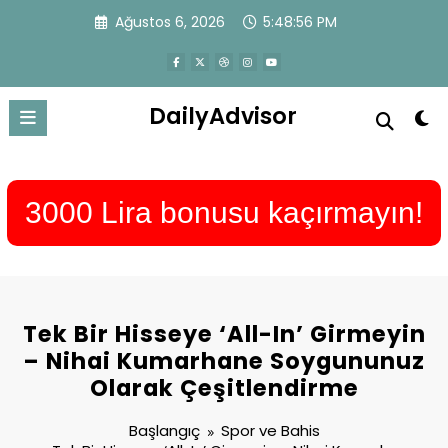
İçeriğe
Ağustos 6, 2026
5:48:57 PM
atla
DailyAdvisor
3000 Lira bonusu kaçırmayın!
Tek Bir Hisseye ‘All-In’ Girmeyin
– Nihai Kumarhane Soygununuz
Olarak Çeşitlendirme
Başlangıç
Spor ve Bahis