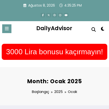
İçeriğe
Ağustos 8, 2026
4:35:25 PM
atla
DailyAdvisor
3000 Lira bonusu kaçırmayın!
Month: Ocak 2025
Başlangıç
2025
Ocak