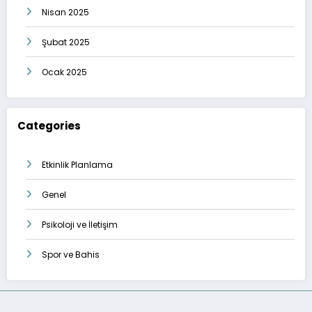
Nisan 2025
Şubat 2025
Ocak 2025
Categories
Etkinlik Planlama
Genel
Psikoloji ve İletişim
Spor ve Bahis