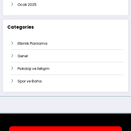
Ocak 2025
Categories
Etkinlik Planlama
Genel
Psikoloji ve İletişim
Spor ve Bahis