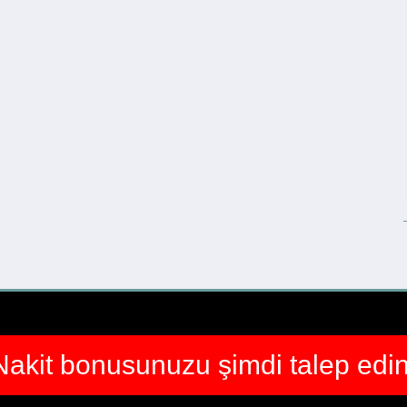
Nakit bonusunuzu şimdi talep edin