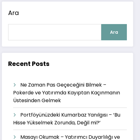
Ara
Ara
Recent Posts
Ne Zaman Pas Geçeceğini Bilmek –
Pokerde ve Yatırımda Kayıptan Kaçınmanın
Üstesinden Gelmek
Portföyünüzdeki Kumarbaz Yanılgısı – ‘Bu
Hisse Yükselmek Zorunda, Değil mi?’
Masayı Okumak – Yatırımcı Duyarlılığı ve