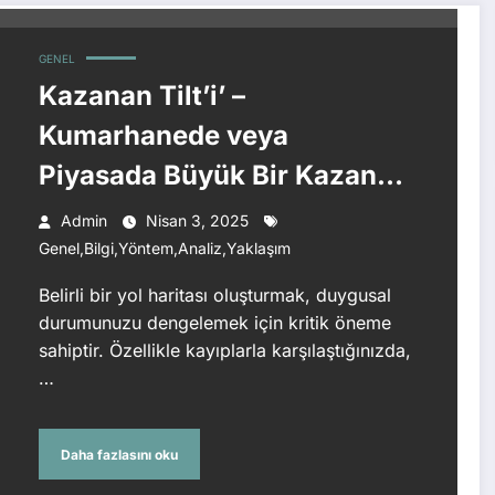
GENEL
Kazanan Tilt’i’ –
Kumarhanede veya
Piyasada Büyük Bir Kazanç
En Büyük Kayıplarınıza Nasıl
Admin
Nisan 3, 2025
Yol Açabilir
Genel,bilgi,yöntem,analiz,yaklaşım
Belirli bir yol haritası oluşturmak, duygusal
durumunuzu dengelemek için kritik öneme
sahiptir. Özellikle kayıplarla karşılaştığınızda,
…
Daha fazlasını oku