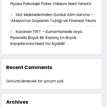
Piyasa Psikolojisi Poker Odasını Nasıl Yansıtır
Slot Makinelerinden Günlük Alım Satıma –
‘Aksiyon’un Dopamin Tuzağı ve Finansal Yıkımı
Kazanan Tilt’i’ – Kumarhanede veya
Piyasada Büyük Bir Kazanç En Büyük
Kayıplarınıza Nasıl Yol Açabilir
Recent Comments
Görüntülenecek bir yorum yok.
Archives