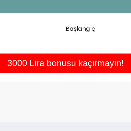
Başlangıç
3000 Lira bonusu kaçırmayın!