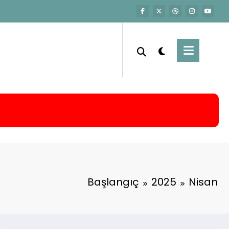
Başlangıç
2025
Nisan