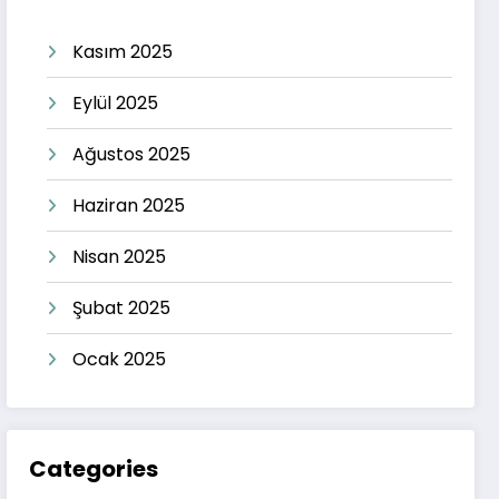
Kasım 2025
Eylül 2025
Ağustos 2025
Haziran 2025
Nisan 2025
Şubat 2025
Ocak 2025
Categories