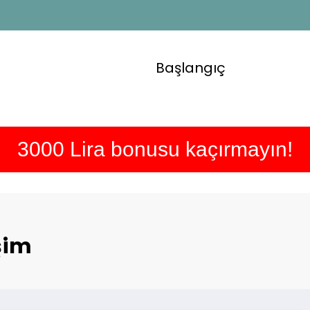
Başlangıç
3000 Lira bonusu kaçırmayın!
işim