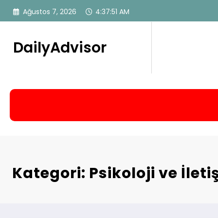
İçeriğe
Ağustos 7, 2026
4:37:51 AM
atla
DailyAdvisor
Kategori: Psikoloji ve İlet