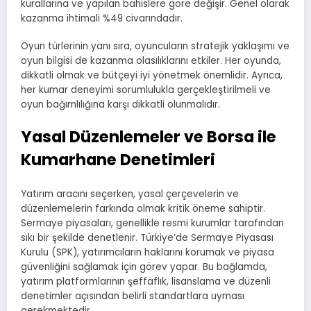
kurallarına ve yapılan bahislere göre değişir. Genel olarak
kazanma ihtimali %49 civarındadır.
Oyun türlerinin yanı sıra, oyuncuların stratejik yaklaşımı ve
oyun bilgisi de kazanma olasılıklarını etkiler. Her oyunda,
dikkatli olmak ve bütçeyi iyi yönetmek önemlidir. Ayrıca,
her kumar deneyimi sorumlulukla gerçekleştirilmeli ve
oyun bağımlılığına karşı dikkatli olunmalıdır.
Yasal Düzenlemeler ve Borsa ile
Kumarhane Denetimleri
Yatırım aracını seçerken, yasal çerçevelerin ve
düzenlemelerin farkında olmak kritik öneme sahiptir.
Sermaye piyasaları, genellikle resmi kurumlar tarafından
sıkı bir şekilde denetlenir. Türkiye’de Sermaye Piyasası
Kurulu (SPK), yatırımcıların haklarını korumak ve piyasa
güvenliğini sağlamak için görev yapar. Bu bağlamda,
yatırım platformlarının şeffaflık, lisanslama ve düzenli
denetimler açısından belirli standartlara uyması
gerekmektedir.