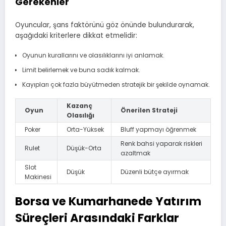
Gerekenler
Oyuncular, şans faktörünü göz önünde bulundurarak,
aşağıdaki kriterlere dikkat etmelidir:
Oyunun kurallarını ve olasılıklarını iyi anlamak.
Limit belirlemek ve buna sadık kalmak.
Kayıpları çok fazla büyütmeden stratejik bir şekilde oynamak.
Kazanç
Oyun
Önerilen Strateji
Olasılığı
Poker
Orta-Yüksek
Bluff yapmayı öğrenmek
Renk bahsi yaparak riskleri
Rulet
Düşük-Orta
azaltmak
Slot
Düşük
Düzenli bütçe ayırmak
Makinesi
Borsa ve Kumarhanede Yatırım
Süreçleri Arasındaki Farklar