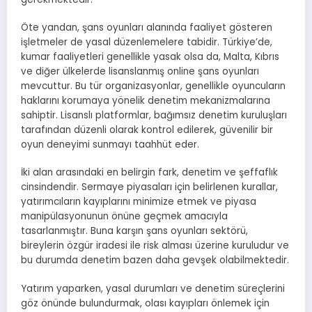
Öte yandan, şans oyunları alanında faaliyet gösteren
işletmeler de yasal düzenlemelere tabidir. Türkiye’de,
kumar faaliyetleri genellikle yasak olsa da, Malta, Kıbrıs
ve diğer ülkelerde lisanslanmış online şans oyunları
mevcuttur. Bu tür organizasyonlar, genellikle oyuncuların
haklarını korumaya yönelik denetim mekanizmalarına
sahiptir. Lisanslı platformlar, bağımsız denetim kuruluşları
tarafından düzenli olarak kontrol edilerek, güvenilir bir
oyun deneyimi sunmayı taahhüt eder.
İki alan arasındaki en belirgin fark, denetim ve şeffaflık
cinsindendir. Sermaye piyasaları için belirlenen kurallar,
yatırımcıların kayıplarını minimize etmek ve piyasa
manipülasyonunun önüne geçmek amacıyla
tasarlanmıştır. Buna karşın şans oyunları sektörü,
bireylerin özgür iradesi ile risk alması üzerine kuruludur ve
bu durumda denetim bazen daha gevşek olabilmektedir.
Yatırım yaparken, yasal durumları ve denetim süreçlerini
göz önünde bulundurmak, olası kayıpları önlemek için