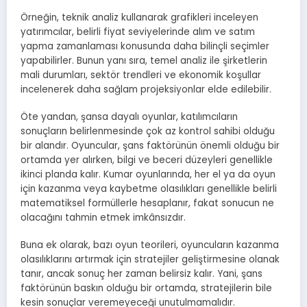
Örneğin, teknik analiz kullanarak grafikleri inceleyen
yatırımcılar, belirli fiyat seviyelerinde alım ve satım
yapma zamanlaması konusunda daha bilinçli seçimler
yapabilirler. Bunun yanı sıra, temel analiz ile şirketlerin
mali durumları, sektör trendleri ve ekonomik koşullar
incelenerek daha sağlam projeksiyonlar elde edilebilir.
Öte yandan, şansa dayalı oyunlar, katılımcıların
sonuçların belirlenmesinde çok az kontrol sahibi olduğu
bir alandır. Oyuncular, şans faktörünün önemli olduğu bir
ortamda yer alırken, bilgi ve beceri düzeyleri genellikle
ikinci planda kalır. Kumar oyunlarında, her el ya da oyun
için kazanma veya kaybetme olasılıkları genellikle belirli
matematiksel formüllerle hesaplanır, fakat sonucun ne
olacağını tahmin etmek imkânsızdır.
Buna ek olarak, bazı oyun teorileri, oyuncuların kazanma
olasılıklarını artırmak için stratejiler geliştirmesine olanak
tanır, ancak sonuç her zaman belirsiz kalır. Yani, şans
faktörünün baskın olduğu bir ortamda, stratejilerin bile
kesin sonuçlar veremeyeceği unutulmamalıdır.