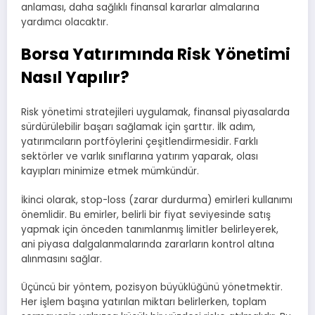
anlaması, daha sağlıklı finansal kararlar almalarına
yardımcı olacaktır.
Borsa Yatırımında Risk Yönetimi
Nasıl Yapılır?
Risk yönetimi stratejileri uygulamak, finansal piyasalarda
sürdürülebilir başarı sağlamak için şarttır. İlk adım,
yatırımcıların portföylerini çeşitlendirmesidir. Farklı
sektörler ve varlık sınıflarına yatırım yaparak, olası
kayıpları minimize etmek mümkündür.
İkinci olarak, stop-loss (zarar durdurma) emirleri kullanımı
önemlidir. Bu emirler, belirli bir fiyat seviyesinde satış
yapmak için önceden tanımlanmış limitler belirleyerek,
ani piyasa dalgalanmalarında zararların kontrol altına
alınmasını sağlar.
Üçüncü bir yöntem, pozisyon büyüklüğünü yönetmektir.
Her işlem başına yatırılan miktarı belirlerken, toplam