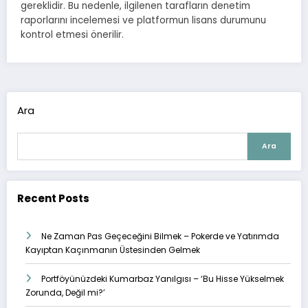
gereklidir. Bu nedenle, ilgilenen tarafların denetim
raporlarını incelemesi ve platformun lisans durumunu
kontrol etmesi önerilir.
Ara
Ara
Recent Posts
Ne Zaman Pas Geçeceğini Bilmek – Pokerde ve Yatırımda
Kayıptan Kaçınmanın Üstesinden Gelmek
Portföyünüzdeki Kumarbaz Yanılgısı – ‘Bu Hisse Yükselmek
Zorunda, Değil mi?’