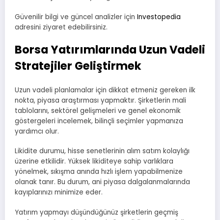
Güvenilir bilgi ve güncel analizler için
Investopedia
adresini ziyaret edebilirsiniz.
Borsa Yatırımlarında Uzun Vadeli
Stratejiler Geliştirmek
Uzun vadeli planlamalar için dikkat etmeniz gereken ilk
nokta, piyasa araştırması yapmaktır. Şirketlerin mali
tablolarını, sektörel gelişmeleri ve genel ekonomik
göstergeleri incelemek, bilinçli seçimler yapmanıza
yardımcı olur.
Likidite durumu, hisse senetlerinin alım satım kolaylığı
üzerine etkilidir. Yüksek likiditeye sahip varlıklara
yönelmek, sıkışma anında hızlı işlem yapabilmenize
olanak tanır. Bu durum, ani piyasa dalgalanmalarında
kayıplarınızı minimize eder.
Yatırım yapmayı düşündüğünüz şirketlerin geçmiş