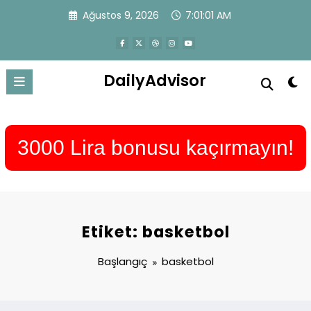
İçeriğe
Ağustos 9, 2026
7:01:01 AM
atla
DailyAdvisor
3000 Lira bonusu kaçırmayın!
Etiket: basketbol
Başlangıç
basketbol