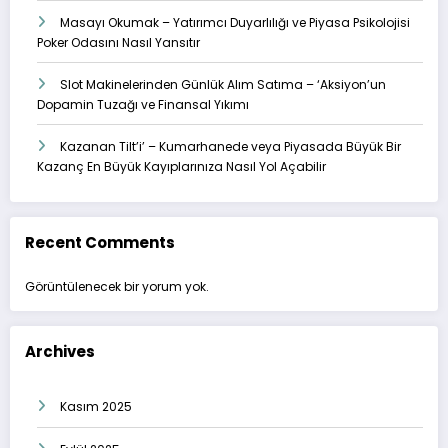
Masayı Okumak – Yatırımcı Duyarlılığı ve Piyasa Psikolojisi
Poker Odasını Nasıl Yansıtır
Slot Makinelerinden Günlük Alım Satıma – ‘Aksiyon’un
Dopamin Tuzağı ve Finansal Yıkımı
Kazanan Tilt’i’ – Kumarhanede veya Piyasada Büyük Bir
Kazanç En Büyük Kayıplarınıza Nasıl Yol Açabilir
Recent Comments
Görüntülenecek bir yorum yok.
Archives
Kasım 2025