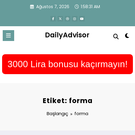
İçeriğe
Ağustos 7, 2026
1:58:31 AM
atla
DailyAdvisor
3000 Lira bonusu kaçırmayın!
Etiket: forma
Başlangıç
forma