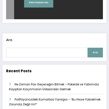
Daha fazlasını oku
Ara
Ara
Recent Posts
Ne Zaman Pas Geçeceğini Bilmek – Pokerde ve Yatırımda
Kayıptan Kaçınmanın Üstesinden Gelmek
Portföyünüzdeki Kumarbaz Yanılgısı – ‘Bu Hisse Yükselmek
Zorunda, Değil mi?’